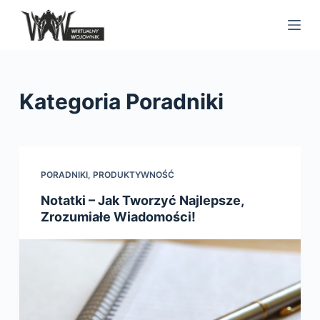
S
k
i
p
t
Kategoria
Poradniki
o
c
o
n
PORADNIKI
,
PRODUKTYWNOŚĆ
t
Notatki – Jak Tworzyć Najlepsze,
e
Zrozumiałe Wiadomości!
n
t