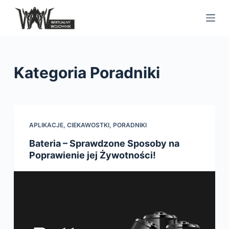
S
k
i
p
t
Kategoria
Poradniki
o
c
o
n
APLIKACJE
,
CIEKAWOSTKI
,
PORADNIKI
t
Bateria – Sprawdzone Sposoby na
e
Poprawienie jej Żywotności!
n
t