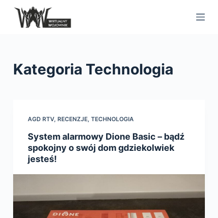
S
k
i
p
t
Kategoria
Technologia
o
c
o
n
AGD RTV
,
RECENZJE
,
TECHNOLOGIA
t
System alarmowy Dione Basic – bądź
e
spokojny o swój dom gdziekolwiek
n
jesteś!
t