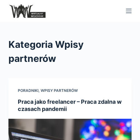
S
k
i
p
t
Kategoria
Wpisy
o
c
partnerów
o
n
t
e
PORADNIKI
,
WPISY PARTNERÓW
n
Praca jako freelancer – Praca zdalna w
t
czasach pandemii