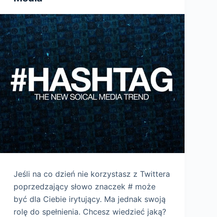
Jeśli na co dzień nie korzystasz z Twittera
poprzedzający słowo znaczek # może
być dla Ciebie irytujący. Ma jednak swoją
rolę do spełnienia. Chcesz wiedzieć jaką?