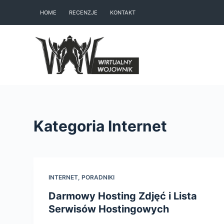
S
HOME
RECENZJE
KONTAKT
k
i
p
t
o
c
o
n
Kategoria
Internet
t
e
n
t
INTERNET
,
PORADNIKI
Darmowy Hosting Zdjęć i Lista
Serwisów Hostingowych