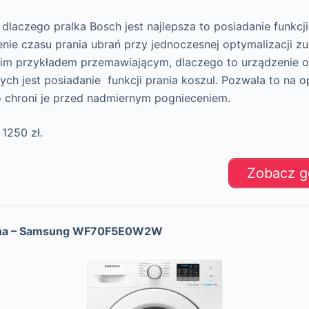
laczego pralka Bosch jest najlepsza to posiadanie funkcj
ie czasu prania ubrań przy jednoczesnej optymalizacji zu
tnim przykładem przemawiającym, dlaczego to urządzenie o
ch jest posiadanie funkcji prania koszul. Pozwala to na o
o chroni je przed nadmiernym pognieceniem.
 1250 zł.
Zobacz gd
czna – Samsung WF70F5E0W2W