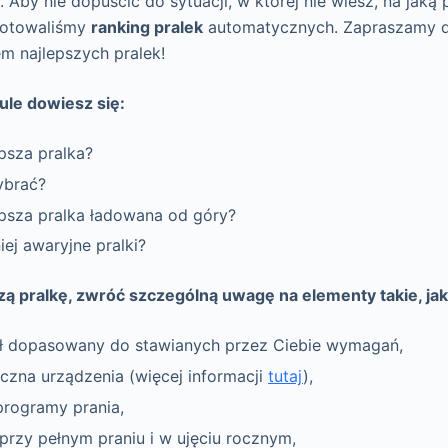
Aby nie dopuścić do sytuacji, w której nie wiesz, na jaką p
gotowaliśmy
ranking pralek
automatycznych. Zapraszamy d
m najlepszych pralek!
le dowiesz się:
epsza pralka?
ybrać?
epsza pralka ładowana od góry?
iej awaryjne pralki?
zą pralkę, zwróć szczególną uwagę na elementy takie, jak
ł dopasowany do stawianych przez Ciebie wymagań,
czna urządzenia (więcej informacji
tutaj
),
rogramy prania,
przy pełnym praniu i w ujęciu rocznym,