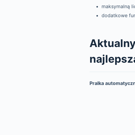
maksymalną li
dodatkowe fun
Aktualny 
najlepsz
Pralka automatyc