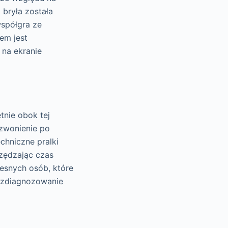
j bryła została
współgra ze
em jest
na ekranie
tnie obok tej
dzwonienie po
chniczne pralki
zędzając czas
snych osób, które
e zdiagnozowanie