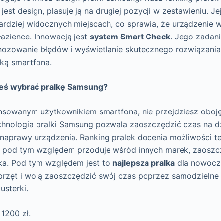
jest design, plasuje ją na drugiej pozycji w zestawieniu. Je
ardziej widocznych miejscach, co sprawia, że urządzenie 
azience. Innowacją jest
system Smart Check
. Jego zadani
ozowanie błędów i wyświetlanie skutecznego rozwiązania 
ką smartfona.
eś wybrać pralkę Samsung?
ansowanym użytkownikiem smartfona, nie przejdziesz oboję
echnologia pralki Samsung pozwala zaoszczędzić czas na 
naprawy urządzenia. Ranking pralek docenia możliwości te
 pod tym względem przoduje wśród innych marek, zaoszc
ka. Pod tym względem jest to
najlepsza pralka
dla nowocze
przęt i wolą zaoszczędzić swój czas poprzez samodzieln
usterki.
 1200 zł.