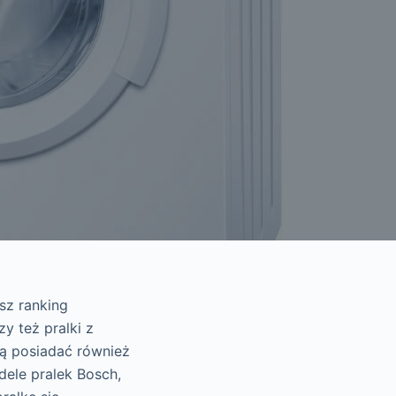
sz ranking
y też pralki z
gą posiadać również
ele pralek Bosch,