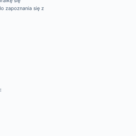
ralkę się
o zapoznania się z
: