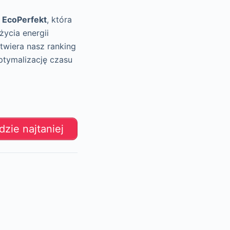
i
EcoPerfekt
, która
życia energii
twiera nasz ranking
ptymalizację czasu
zie najtaniej