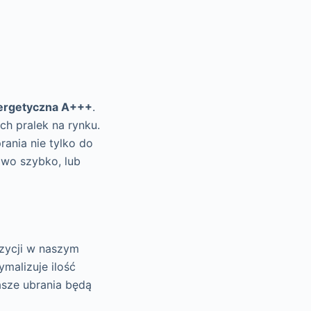
nergetyczna A+++
.
ch pralek na rynku.
rania nie tylko do
owo szybko, lub
ozycji w naszym
ymalizuje ilość
asze ubrania będą