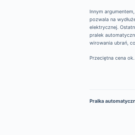
Innym argumentem, d
pozwala na wydłużen
elektrycznej. Osta
pralek automatyczny
wirowania ubrań, c
Przeciętna cena ok.
Pralka automaty