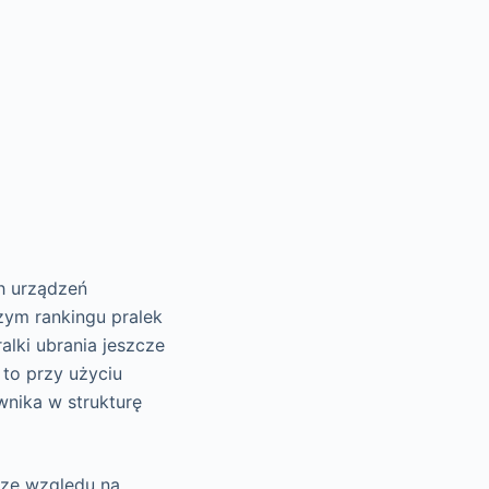
ch urządzeń
zym rankingu pralek
ralki ubrania jeszcze
to przy użyciu
wnika w strukturę
 ze względu na