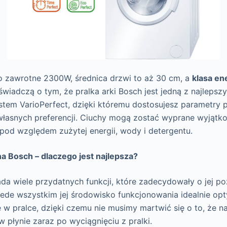
o zawrotne 2300W, średnica drzwi to aż 30 cm, a
klasa e
świadczą o tym, że pralka arki Bosch jest jedną z najlepszy
stem VarioPerfect, dzięki któremu dostosujesz parametry p
 własnych preferencji. Ciuchy mogą zostać wyprane wyjątk
pod względem zużytej energii, wody i detergentu.
a Bosch – dlaczego jest najlepsza?
da wiele przydatnych funkcji, które zadecydowały o jej p
zede wszystkim jej środowisko funkcjonowania idealnie opt
ę w pralce, dzięki czemu nie musimy martwić się o to, że n
w płynie zaraz po wyciągnięciu z pralki.