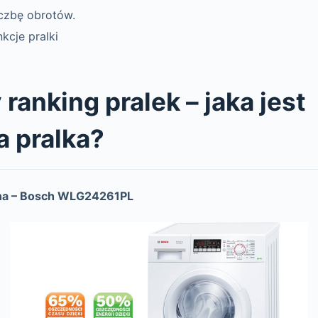
czbę obrotów.
kcje pralki
ranking pralek – jaka jest
a pralka?
zna – Bosch WLG24261PL