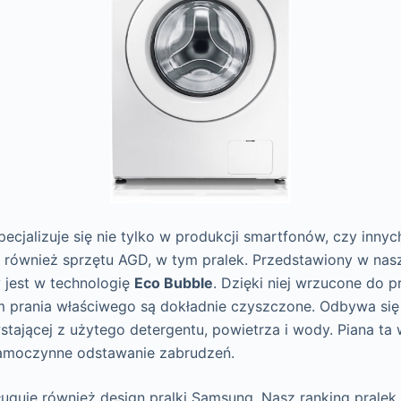
cjalizuje się nie tylko w produkcji smartfonów, czy inny
le również sprzętu AGD, w tym pralek. Przedstawiony w nas
jest w technologię
Eco Bubble
. Dzięki niej wrzucone do p
 prania właściwego są dokładnie czyszczone. Odbywa się 
tającej z użytego detergentu, powietrza i wody. Piana ta 
samoczynne odstawanie zabrudzeń.
ługuje również design pralki Samsung. Nasz ranking pralek