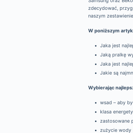
Samsung oraz Beko. 
zdecydować, przy
naszym zestawienie
W poniższym artyku
Jaka jest najl
Jaką pralkę w
Jaka jest najl
Jakie są najmn
Wybierając najleps
wsad – aby by
klasa energety
zastosowane p
zużycie wody 