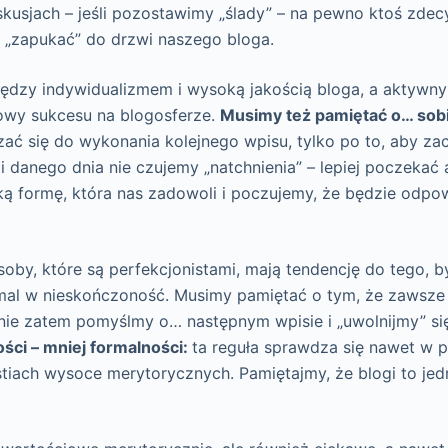
usjach – jeśli pozostawimy „ślady” – na pewno ktoś zdecy
, „zapukać” do drzwi naszego bloga.
między indywidualizmem i wysoką jakością bloga, a aktywn
lowy sukcesu na blogosferze.
Musimy też pamiętać o… sob
zać się do wykonania kolejnego wpisu, tylko po to, aby z
li danego dnia nie czujemy „natchnienia” – lepiej poczekać a
aką formę, która nas zadowoli i poczujemy, że będzie odpo
osoby, które są perfekcjonistami, mają tendencję do tego, 
al w nieskończoność. Musimy pamiętać o tym, że zawsze
nie zatem pomyślmy o… następnym wpisie i „uwolnijmy” si
ści – mniej formalności:
ta reguła sprawdza się nawet w
tiach wysoce merytorycznych. Pamiętajmy, że blogi to jed