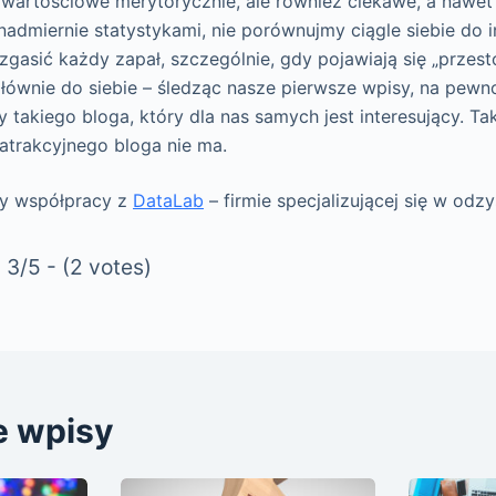
wartościowe merytorycznie, ale również ciekawe, a nawe
nadmiernie statystykami, nie porównujmy ciągle siebie do i
zgasić każdy zapał, szczególnie, gdy pojawiają się „przestoj
łównie do siebie – śledząc nasze pierwsze wpisy, na pe
takiego bloga, który dla nas samych jest interesujący. Ta
atrakcyjnego bloga nie ma.
zy współpracy z
DataLab
– firmie specjalizującej się w odz
3/5 - (2 votes)
e wpisy