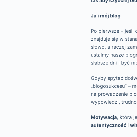
tak aby szybciej o
Ja i mój blog
Po pierwsze – jeśli
znajduje się w stan
słowo, a raczej zami
ustalmy nasze blog
słabsze dni i być 
Gdyby spytać doświ
„blogosukcesu” – m
na prowadzenie blo
wypowiedzi, trudno
Motywacja
, która 
autentyczność
i
wła