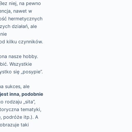
 Bez niej, na pewno
encja, nawet w
dość hermetycznych
ych działań, ale
nie
od kilku czynników.
 ona nasze hobby.
bić. Wszystkie
stko się „posypie”.
a sukces, ale
jest inna, podobnie
rodzaju „sita”,
oryczna tematyki,
, podróże itp.). A
obrazuje taki