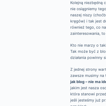
Kolejną niezbędną c
nie osiągniemy teg
naszej niszy (choć
kręgów) i tak jest
również tego, co n
zainteresowania, to
Kto nie marzy o tak
Tak może być z blo
działania powinny s
Z jednej strony wa
zawsze musimy na t
jak blog – nie ma i
jakim jest nasza o
która stanowi przed
jeśli jesteśmy już 