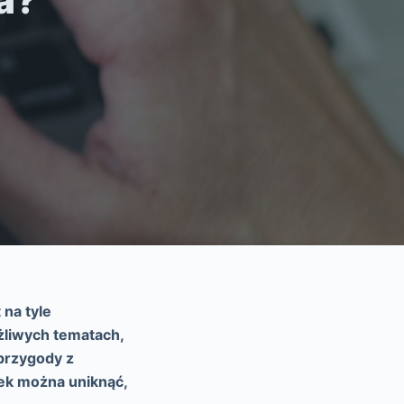
a?
 na tyle
żliwych tematach,
przygody z
pek można uniknąć,