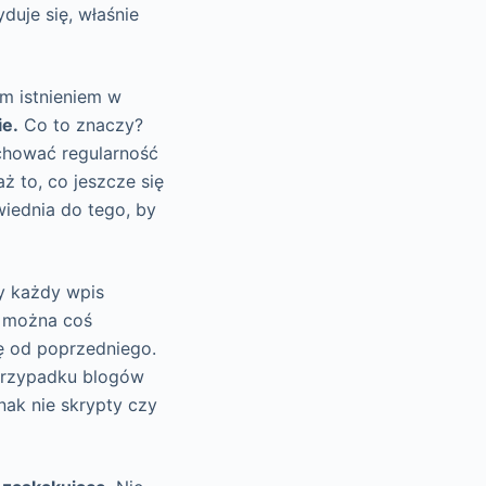
duje się, właśnie
ym istnieniem w
ie.
Co to znaczy?
achować regularność
ż to, co jeszcze się
wiednia do tego, by
by każdy wpis
 można coś
ę od poprzedniego.
 przypadku blogów
nak nie skrypty czy