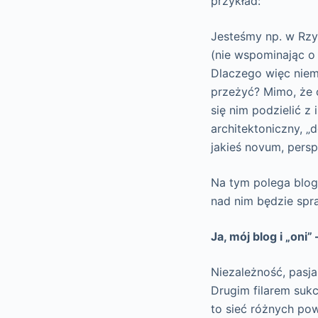
przykład:
Jesteśmy np. w Rzy
(nie wspominając o
Dlaczego więc niem
przeżyć? Mimo, że 
się nim podzielić z
architektoniczny, „
jakieś novum, persp
Na tym polega blog
nad nim będzie sp
Ja, mój blog i „oni”
Niezależność, pasja
Drugim filarem sukc
to sieć różnych po