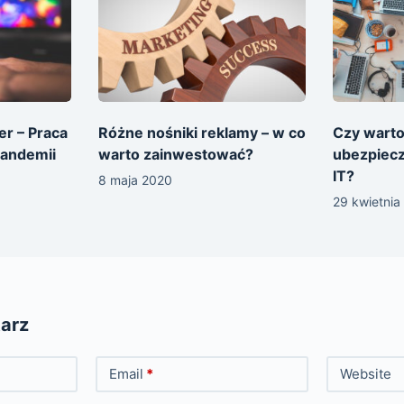
er – Praca
Różne nośniki reklamy – w co
Czy warto
pandemii
warto zainwestować?
ubezpiec
IT?
8 maja 2020
29 kwietnia
arz
Email
*
Website