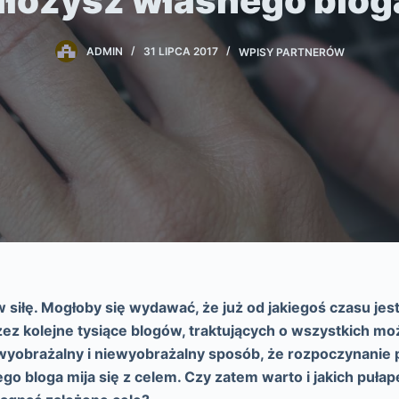
ałożysz własnego blog
ADMIN
31 LIPCA 2017
WPISY PARTNERÓW
 siłę. Mogłoby się wydawać, że już od jakiegoś czasu jest
z kolejne tysiące blogów, traktujących o wszystkich mo
wyobrażalny i niewyobrażalny sposób, że rozpoczynanie 
o bloga mija się z celem. Czy zatem warto i jakich puła