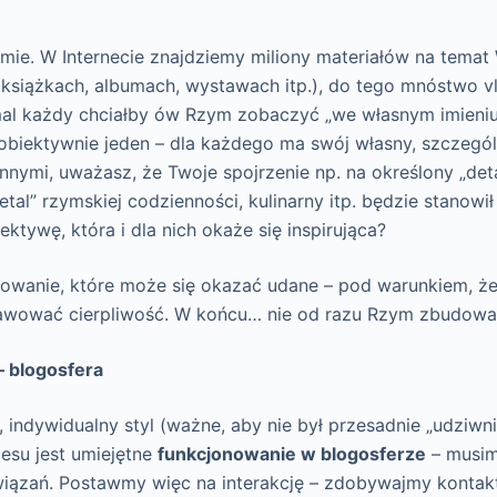
mie. W Internecie znajdziemy miliony materiałów na temat
 książkach, albumach, wystawach itp.), do tego mnóstwo v
al każdy chciałby ów Rzym zobaczyć „we własnym imieniu
obiektywnie jeden – dla każdego ma swój własny, szczegó
 innymi, uważasz, że Twoje spojrzenie np. na określony „deta
detal” rzymskiej codzienności, kulinarny itp. będzie stanowi
ektywę, która i dla nich okaże się inspirująca?
owanie, które może się okazać udane – pod warunkiem, że
rawować cierpliwość. W końcu… nie od razu Rzym zbudowa
 – blogosfera
, indywidualny styl (ważne, aby nie był przesadnie „udziwni
esu jest umiejętne
funkcjonowanie w blogosferze
– musim
wiązań. Postawmy więc na interakcję – zdobywajmy kontak