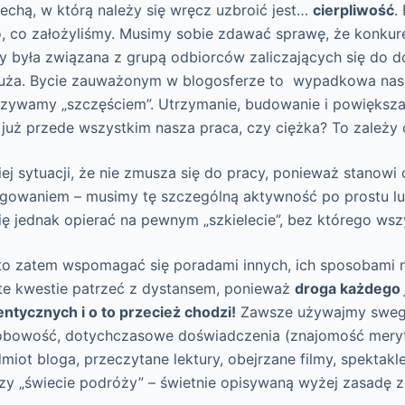
echą, w którą należy się wręcz uzbroić jest…
cierpliwość
.
o, co założyliśmy. Musimy sobie zdawać sprawę, że konkur
by była związana z grupą odbiorców zaliczających się do 
 duża. Bycie zauważonym w blogosferze to wypadkowa nasz
azywamy „szczęściem”. Utrzymanie, budowanie i powiększa
 już przede wszystkim nasza praca, czy ciężka? To zależy 
iej sytuacji, że nie zmusza się do pracy, ponieważ stanowi
gowaniem – musimy tę szczególną aktywność po prostu lu
ię jednak opierać na pewnym „szkielecie”, bez którego wszy
rto zatem wspomagać się poradami innych, ich sposobami n
e kwestie patrzeć z dystansem, ponieważ
droga każdego 
dentycznych i o to przecież chodzi!
Zawsze używajmy swego 
sobowość, dotychczasowe doświadczenia (znajomość meryt
miot bloga, przeczytane lektury, obejrzane filmy, spektakle
przy „świecie podróży” – świetnie opisywaną wyżej zasadę z