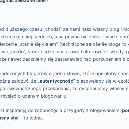
siągnąć założone cele?
 od dłuższego czasu „chodzi” za nami nasz własny blog i 
ach co najmniej średnich, a na pewno nie znika – warto spró
erzenie „stanie się ciałem” (techniczne założenie bloga to 
owe „credo”, które będzie nas prowadziło również wtedy,
może nawet zaczniemy się zastanawiać nad porzuceniem bl
adczonych blogerów o jedno słowo, które opisałoby sposó
ożna założyć, że
„autentyczność”
plasowałaby się w czoł
ga i wewnętrznego przekonania, że dysponujemy własnym
 myśleć o udanym blogowaniu.
jest inspiracją do rozpoczęcia przygody z blogowaniem,
po
sny styl
– to jedno.