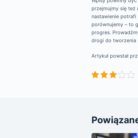
Wpisy powinny być 
przejmujmy się też 
nastawienie potrafi 
porównujemy – to g
progres. Prowadźmy 
drogi do tworzenia 
Artykuł powstał pr
Powiązan