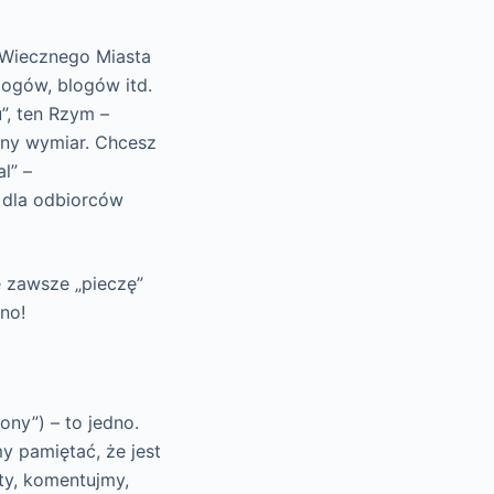
 Wiecznego Miasta
logów, blogów itd.
”, ten Rzym –
lny wymiar. Chcesz
l” –
ł dla odbiorców
 zawsze „pieczę”
no!
ony”) – to jedno.
y pamiętać, że jest
ty, komentujmy,