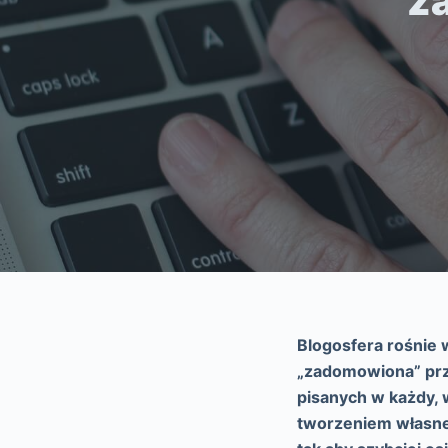
z
Blogosfera rośnie w
„zadomowiona” prze
pisanych w każdy, 
tworzeniem własneg