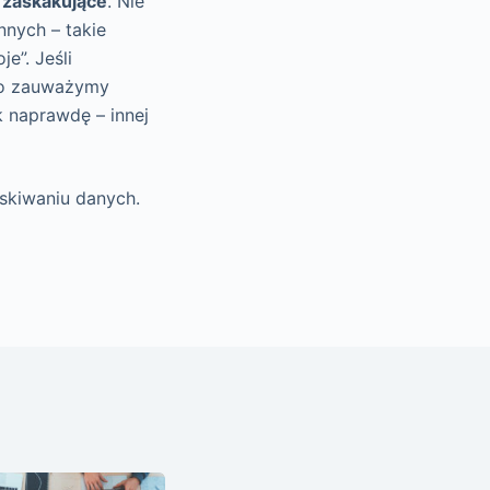
t
zaskakujące
. Nie
nnych – takie
e”. Jeśli
wno zauważymy
k naprawdę – innej
yskiwaniu danych.