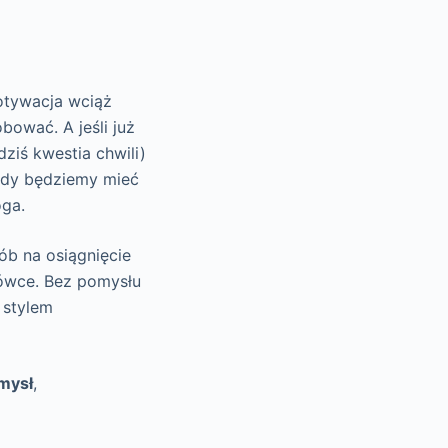
motywacja wciąż
bować. A jeśli już
dziś kwestia chwili)
 gdy będziemy mieć
oga.
b na osiągnięcie
ówce. Bez pomysłu
 stylem
mysł
,