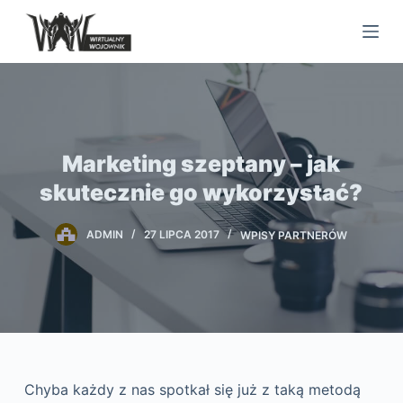
S
k
i
p
t
o
Marketing szeptany – jak
c
o
skutecznie go wykorzystać?
n
t
ADMIN
27 LIPCA 2017
WPISY PARTNERÓW
e
n
t
Chyba każdy z nas spotkał się już z taką metodą