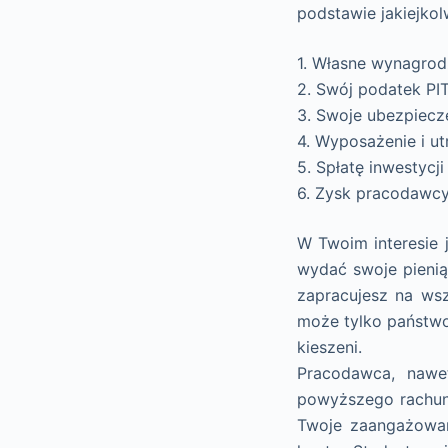
podstawie jakiejko
1. Własne wynagrod
2. Swój podatek PI
3. Swoje ubezpiecz
4. Wyposażenie i u
5. Spłatę inwestycji
6. Zysk pracodawc
W Twoim interesie 
wydać swoje pieniąd
zapracujesz na wsz
może tylko państwo 
kieszeni.
Pracodawca, nawet
powyższego rachunk
Twoje zaangażowan