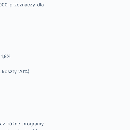
5000 przeznaczy dla
 1,8%
, koszty 20%)
waż różne programy