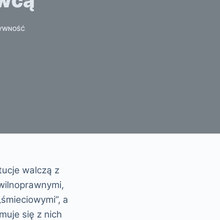
awcą
YWNOŚĆ
tucje walczą z
ilnoprawnymi,
„śmieciowymi”, a
muje się z nich