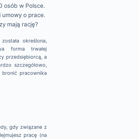
 osób w Polsce.
i umowy o prace.
zy mają rację?
ostała określona,
wa forma trwałej
y przedsiębiorcą, a
ardzo szczegółowo,
y bronić pracownika
tedy, gdy związane z
ejmujesz pracę (na