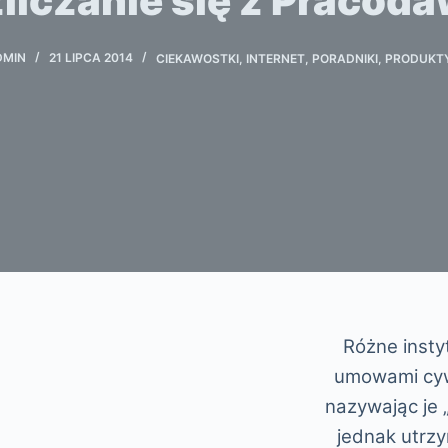
liczanie się z Pracod
DMIN
21 LIPCA 2014
CIEKAWOSTKI
,
INTERNET
,
PORADNIKI
,
PRODUKT
Różne insty
umowami cyw
nazywając je 
jednak utrzy