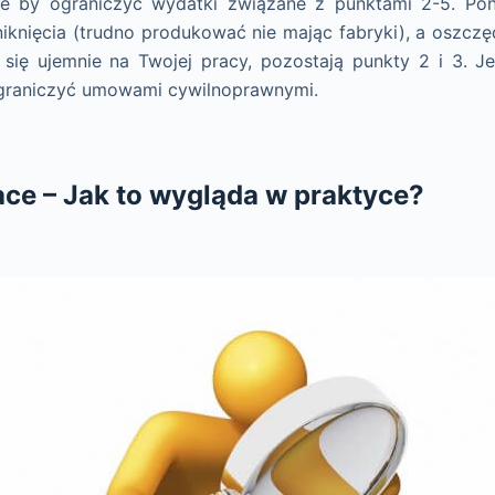
nie by ograniczyć wydatki związane z punktami 2-5. Pon
niknięcia (trudno produkować nie mając fabryki), a oszcz
 się ujemnie na Twojej pracy, pozostają punkty 2 i 3. 
graniczyć umowami cywilnoprawnymi.
ce – Jak to wygląda w praktyce?