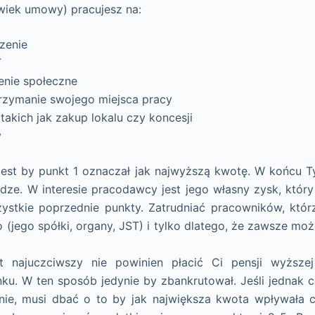
lwiek umowy) pracujesz na:
zenie
T
enie społeczne
trzymanie swojego miejsca pracy
 takich jak zakup lokalu czy koncesji
y
jest by punkt 1 oznaczał jak najwyższą kwotę. W końcu Ty 
ze. W interesie pracodawcy jest jego własny zysk, który o
ystkie poprzednie punkty. Zatrudniać pracowników, któr
(jego spółki, organy, JST) i tylko dlatego, że zawsze mo
 najuczciwszy nie powinien płacić Ci pensji wyższe
u. W ten sposób jedynie by zbankrutował. Jeśli jednak 
ie, musi dbać o to by jak największa kwota wpływała c