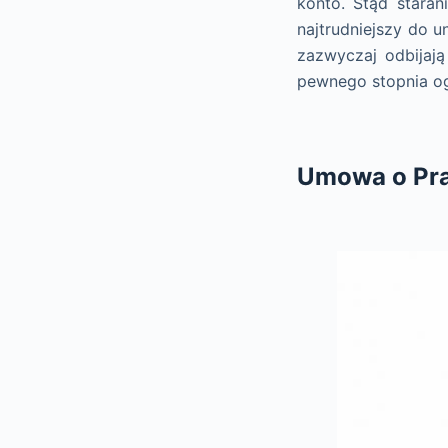
konto. Stąd stara
najtrudniejszy do u
zazwyczaj odbijają
pewnego stopnia o
Umowa o Pra