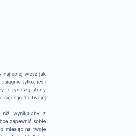
najlepiej wiesz jak
siągnie tylko, jeśli
zy przynoszą straty
że sięgnąć do Twojej
j niż wynikałoby z
chce zapewnić sobie
o miesiąc na twoje