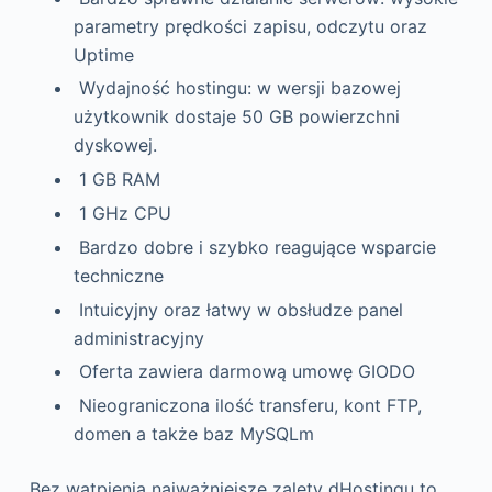
parametry prędkości zapisu, odczytu oraz
Uptime
Wydajność hostingu: w wersji bazowej
użytkownik dostaje 50 GB powierzchni
dyskowej.
1 GB RAM
1 GHz CPU
Bardzo dobre i szybko reagujące wsparcie
techniczne
Intuicyjny oraz łatwy w obsłudze panel
administracyjny
Oferta zawiera darmową umowę GIODO
Nieograniczona ilość transferu, kont FTP,
domen a także baz MySQLm
Bez wątpienia najważniejsze zalety dHostingu to