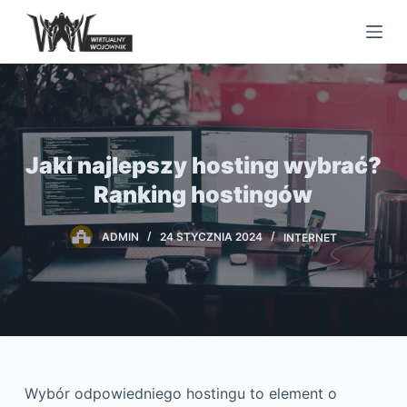
S
k
i
p
t
o
Jaki najlepszy hosting wybrać?
c
o
Ranking hostingów
n
t
ADMIN
24 STYCZNIA 2024
INTERNET
e
n
t
Wybór odpowiedniego hostingu to element o