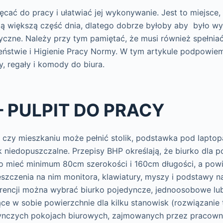
cać do pracy i ułatwiać jej wykonywanie. Jest to miejsce
ą większą część dnia, dlatego dobrze byłoby aby było w
tyczne. Należy przy tym pamiętać, że musi również spełnia
eństwie i Higienie Pracy Normy. W tym artykule podpowiem
y, regały i komody do biura.
– PULPIT DO PRACY
 czy mieszkaniu może pełnić stolik, podstawka pod laptop
ak niedopuszczalne. Przepisy BHP określają, że biurko dla 
 mieć minimum 80cm szerokości i 160cm długości, a powi
szczenia na nim monitora, klawiatury, myszy i podstawy 
erencji można wybrać biurko pojedyncze, jednoosobowe lu
e w sobie powierzchnie dla kilku stanowisk (rozwiązanie t
ynczych pokojach biurowych, zajmowanych przez pracow