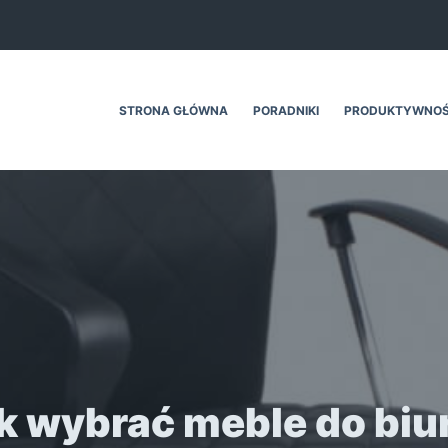
STRONA GŁÓWNA
PORADNIKI
PRODUKTYWNO
k wybrać meble do biu