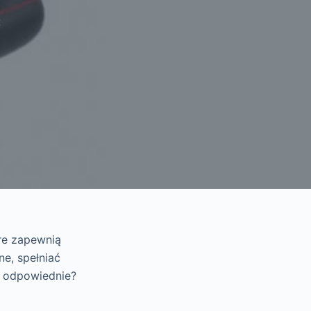
Z
re zapewnią
e, spełniać
ć odpowiednie?