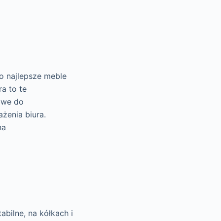
to najlepsze meble
a to te
rowe do
enia biura.
na
bilne, na kółkach i