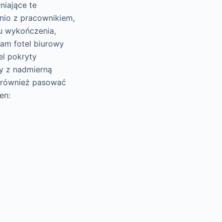
niające te
nio z pracownikiem,
u wykończenia,
sam fotel biurowy
el pokryty
y z nadmierną
e również pasować
en: