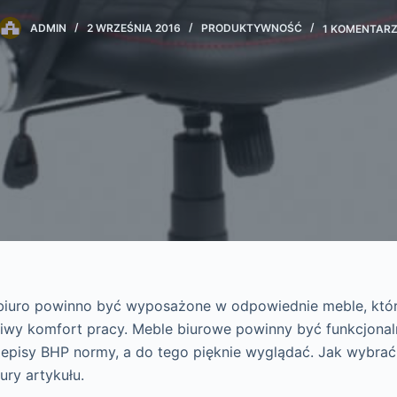
ADMIN
2 WRZEŚNIA 2016
PRODUKTYWNOŚĆ
1 KOMENTAR
biuro powinno być wyposażone w odpowiednie meble, któ
wy komfort pracy. Meble biurowe powinny być funkcjonaln
zepisy BHP normy, a do tego pięknie wyglądać. Jak wybra
ry artykułu.