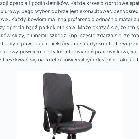
acji oparcia i podłokietników. Każde krzesło obrotowe speł
 biurowy. Jego wybór dobrze jest skonsultować bezpośred
ywał. Każdy bowiem ma inne preferencje odnośnie materiał
czy oparcia bądź podłokietników. Może okazać się, że ten 
ów służy, a innemu szkodzi (np. często zdarza się, że fot
odobnym powoduje u niektórych osób dyskomfort związan
el biurowy powinien nie tylko odpowiadać pracownikowi, al
decydować się na fotel o uniwersalnym designie, taki jak t