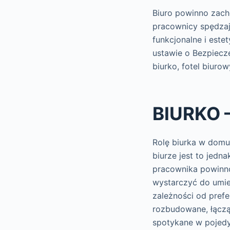
Biuro powinno zachę
pracownicy spędzaj
funkcjonalne i este
ustawie o Bezpiecz
biurko, fotel biurow
BIURKO 
Rolę biurka w domu
biurze jest to jedn
pracownika powinno
wystarczyć do umie
zależności od pref
rozbudowane, łącząc
spotykane w pojed