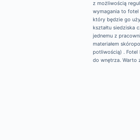
z możliwością regul
wymagania to fotel
który będzie go uż
kształtu siedziska 
jednemu z pracownik
materiałem skórop
potliwością) . Fot
do wnętrza. Warto z