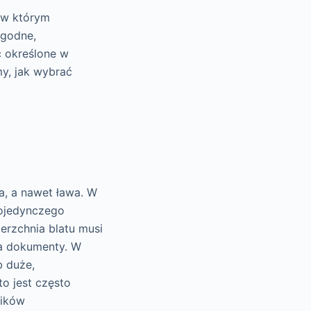
, w którym
ygodne,
ć określone w
y, jak wybrać
a, a nawet ława. W
pojedynczego
erzchnia blatu musi
na dokumenty. W
b duże,
o jest często
ników