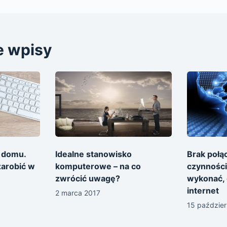
e wpisy
 domu.
Idealne stanowisko
Brak połą
zarobić w
komputerowe – na co
czynności
zwrócić uwagę?
wykonać, 
internet
2 marca 2017
15 paździer