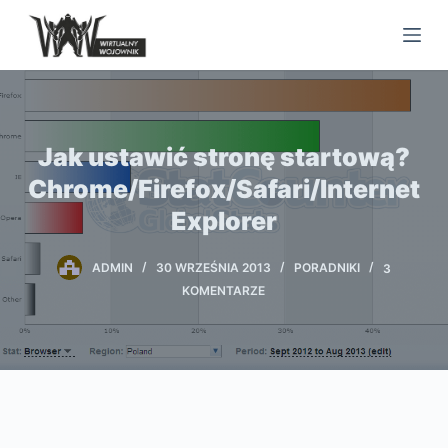
S
k
i
p
t
Jak ustawić stronę startową?
o
c
Chrome/Firefox/Safari/Internet
o
Explorer
n
t
ADMIN
30 WRZEŚNIA 2013
PORADNIKI
3
e
KOMENTARZE
n
t