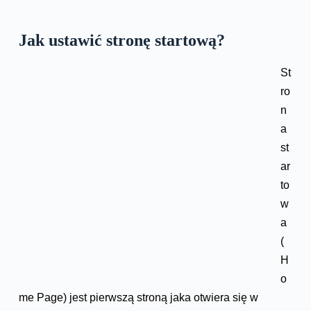
Jak ustawić stronę startową?
St
ro
n
a
st
ar
to
w
a
(
H
o
me Page) jest pierwszą stroną jaka otwiera się w