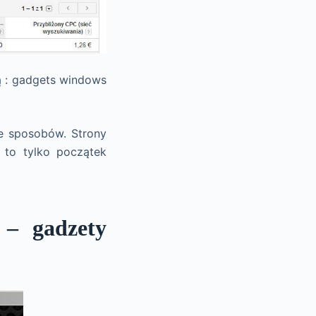
ą : gadgets windows
le sposobów. Strony
 to tylko początek
 – gadzety