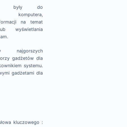
wane były do
a komputera,
formacji na temat
ub wyświetlania
lam.
 najgorszych
torzy gadżetów dla
tkownikiem systemu.
owymi gadżetami dla
słowa kluczowego :