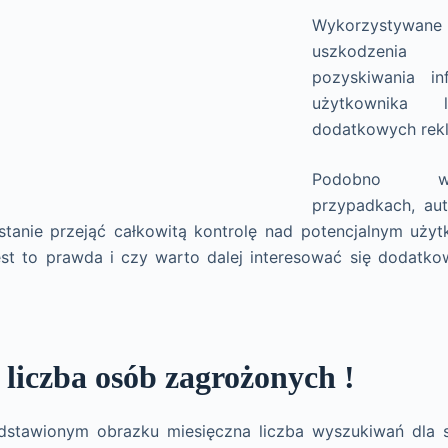
Wykorzysty
uszkodzeni
pozyskiwania in
użytkownika l
dodatkowych rek
Podobno w
przypadkach, au
tanie przejąć całkowitą kontrolę nad potencjalnym uży
st to prawda i czy warto dalej interesować się dodatk
 liczba osób zagrożonych !
dstawionym obrazku miesięczna liczba wyszukiwań dla 