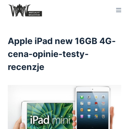
S
k
i
p
t
Apple iPad new 16GB 4G-
o
c
cena-opinie-testy-
o
recenzje
n
t
e
n
t