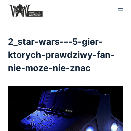
S
k
i
p
t
2_star-wars-–-5-gier-
o
c
ktorych-prawdziwy-fan-
o
nie-moze-nie-znac
n
t
e
n
t