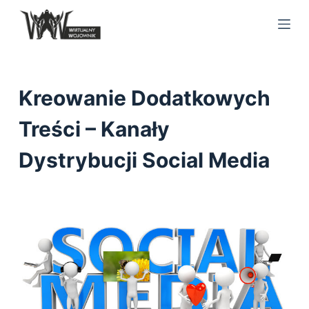
S
k
i
p
t
Kreowanie Dodatkowych
o
c
Treści – Kanały
o
Dystrybucji Social Media
n
t
e
n
t