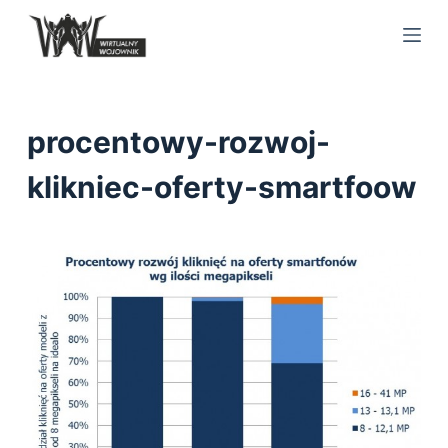
S
k
i
p
t
procentowy-rozwoj-
o
c
klikniec-oferty-smartfoow
o
n
t
e
n
t