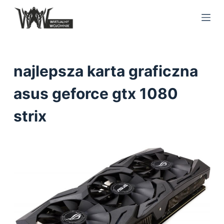
S
k
i
p
t
najlepsza karta graficzna
o
c
asus geforce gtx 1080
o
strix
n
t
e
n
t