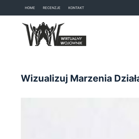
S
HOME
RECENZJE
KONTAKT
k
i
p
t
o
c
o
n
Wizualizuj Marzenia Dział
t
e
n
t