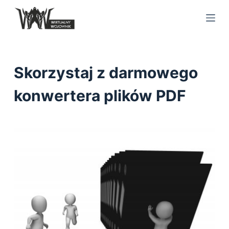
S
k
i
p
t
Skorzystaj z darmowego
o
c
konwertera plików PDF
o
n
t
e
n
t