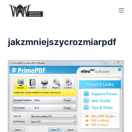
S
k
i
p
t
jakzmniejszycrozmiarpdf
o
c
o
n
t
e
n
t