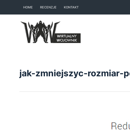
S
HOME
RECENZJE
KONTAKT
k
i
p
t
o
c
o
n
jak-zmniejszyc-rozmiar-p
t
e
n
t