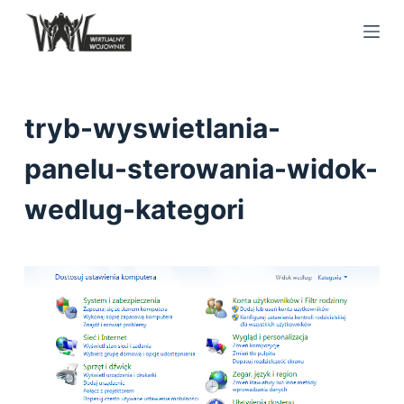
S
k
i
p
t
tryb-wyswietlania-
o
c
panelu-sterowania-widok-
o
wedlug-kategori
n
t
e
n
t