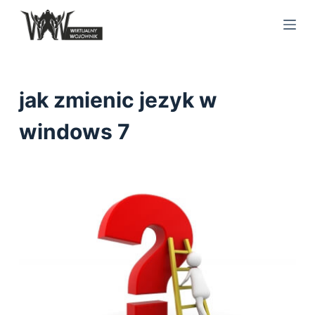
S
k
i
p
t
jak zmienic jezyk w
o
c
windows 7
o
n
t
e
n
t