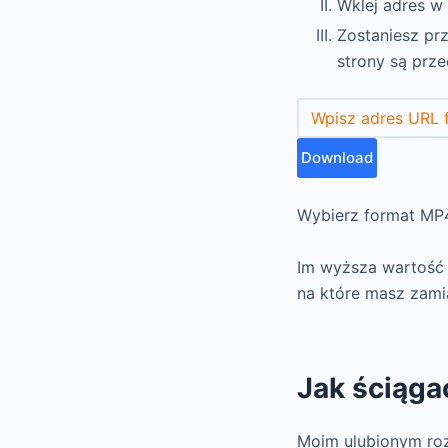
Wklej adres w 
Zostaniesz prz
strony są prz
Wybierz format MP4
Im wyższa wartość t
na które masz zamia
Jak ściąga
Moim ulubionym roz