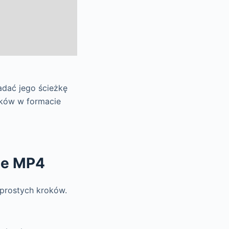
adać jego ścieżkę
lików w formacie
cie MP4
 prostych kroków.