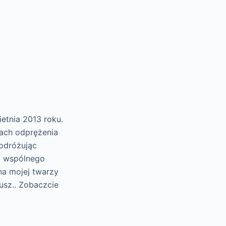
ietnia 2013 roku.
mach odprężenia
odróżując
a wspólnego
 na mojej twarzy
usz.. Zobaczcie