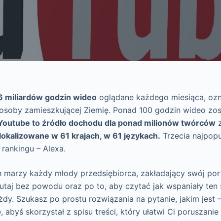
6 miliardów godzin wideo
oglądane każdego miesiąca, ozn
 osoby zamieszkującej Ziemię. Ponad 100 godzin wideo zos
Youtube to źródło dochodu dla ponad milionów twórców
z
lokalizowane w 61 krajach, w 61 językach.
Trzecia najpopu
rankingu – Alexa.
h marzy każdy młody przedsiębiorca, zakładający swój port
 tutaj bez powodu oraz po to, aby czytać jak wspaniały ten s
dy. Szukasz po prostu rozwiązania na pytanie, jakim jest 
 abyś skorzystał z spisu treści, który ułatwi Ci poruszanie