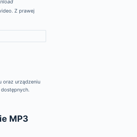
nload
video. Z prawej
u oraz urządzeniu
 dostępnych.
cie MP3