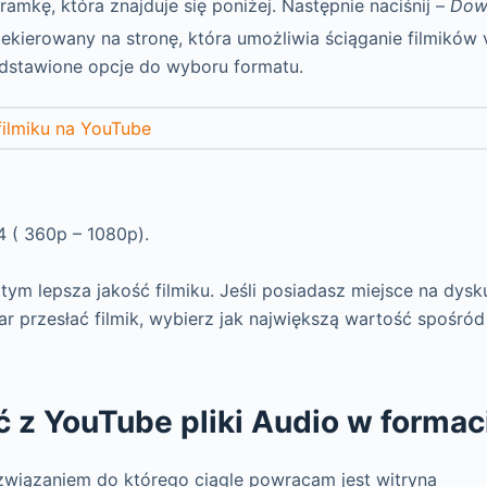
ramkę, która znajduje się poniżej. Następnie naciśnij –
Dow
ekierowany na stronę, która umożliwia ściąganie filmików 
edstawione opcje do wyboru formatu.
 ( 360p – 1080p).
ym lepsza jakość filmiku. Jeśli posiadasz miejsce na dysk
r przesłać filmik, wybierz jak największą
wartość spośród
ć z YouTube pliki Audio w forma
wiązaniem do którego ciągle powracam jest witryna