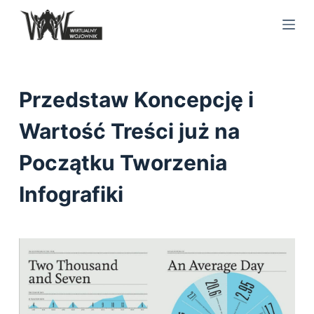
S
k
i
p
t
Przedstaw Koncepcję i
o
c
Wartość Treści już na
o
Początku Tworzenia
n
t
Infografiki
e
n
t