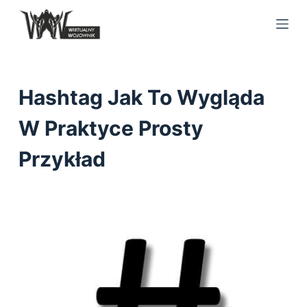
S
k
i
p
t
Hashtag Jak To Wygląda
o
c
W Praktyce Prosty
o
Przykład
n
t
e
n
t