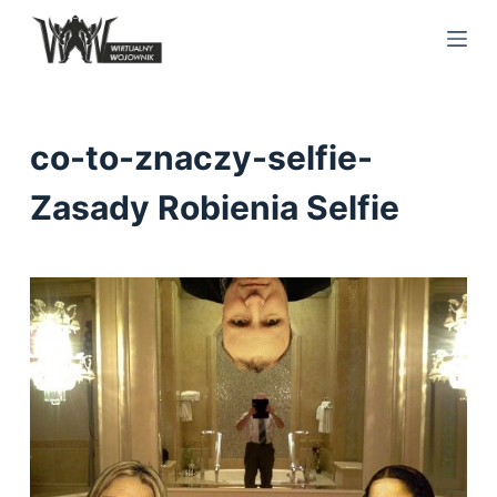
S
k
i
p
t
co-to-znaczy-selfie-
o
c
Zasady Robienia Selfie
o
n
t
e
n
t